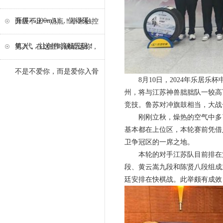
面屏+5500mAh，值得买
升级不止一点点！小米触控
笔2代，让创作流畅无阻！
男人，在这些时候疏远你，
不是不爱你，而是爱你入骨
8月10日，2024年乐居乐
州，将与江苏神兽朏朏队一较高
竞技。鲁苏对冲旗鼓相当，大战
刚刚立秋，燥热的空气中多了
基本都在上位区，本轮赛前凭借
卫争冠区的一席之地。
本轮的对手江苏队目前排在第
段、黄云嵩九段和陈贤八段组成
廷安排在快棋战。此举颇有成效