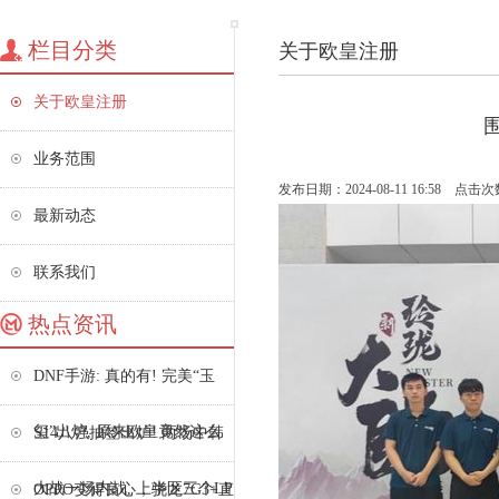
栏目分类
关于欧皇注册
关于欧皇注册
业务范围
发布日期：2024-08-11 16:58 点击次
最新动态
联系我们
热点资讯
DNF手游: 真的有! 完美“玉
玺”出炉, 原来欧皇竟然这么
S14八强抽签出炉! 两场中韩
大战一场内战, 上半区三个LP
OPPO变得良心，骁龙7G3+直