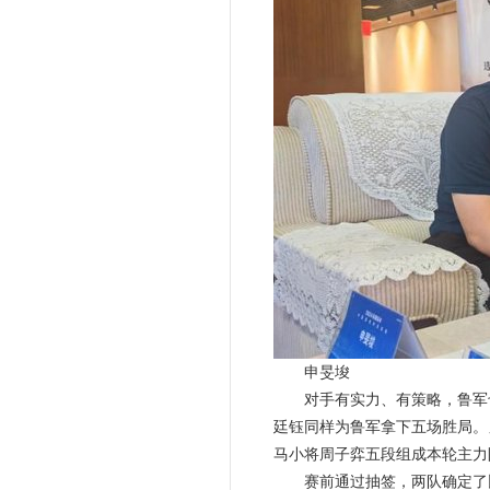
申旻埈
对手有实力、有策略，鲁军也
廷钰同样为鲁军拿下五场胜局。
马小将周子弈五段组成本轮主力
赛前通过抽签，两队确定了比